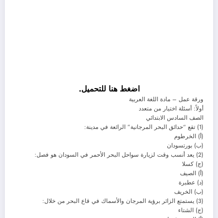
اضغط هنا للتحميل.
ورقة عمل – مادة اللغة العربية
أولاً: أسئلة اختيار من متعدد
الصف السادس الابتدائي
(1) تقع “حدائق البحر المرجانية” الرائعة في مدينة:
(أ) الخرطوم
(ب) بورتسودان
(2) يعد أنسب وقت لزيارة سواحل البحر الأحمر في السودان هو فصل:
(ج) كسلا
(أ) الصيف
(د) عطبرة
(ب) الخريف
(3) يستمتع الزائر برؤية المرجان والأسماك في قاع البحر من خلال:
(ج) الشتاء