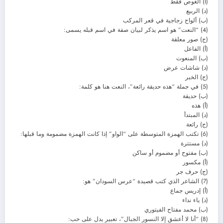
(أ) الغوص فقط
(د) الربيع
(ب) ألواح زجاجية في قعر المركب
(4) “النعت” هو اسم يذكر لبيان صفة في اسم قبله يسمى:
(ج) صور معلقة
(أ) الفاعل
(ب) المنعوت
(د) شاشات عرض
(ج) الخبر
(5) في جملة “هذه حديقة رائعة”، النعت هنا هو كلمة:
(ب) حديقة
(أ) هذه
(د) المبتدأ
(ج) رائعة
(6) تكتب الهمزة المتوسطة على “الواو” إذا كانت الهمزة مضمومة وما قبلها:
(د) مستترة
(ب) مفتوح أو مضموم أو ساكن
(أ) مكسور
(ج) حرف جر
(7) الشاعر الذي كتب قصيدة “عرس السودان” هو:
(أ) إدريس جماع
(د) ياء نداء
(ب) محمد مفتاح الفيتوري
(8) “أنا لا أعشق إلا النسور الجبال”، تعبير يدل على حب: