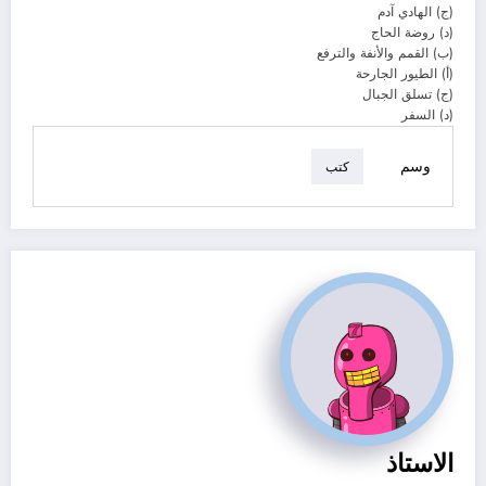
(ج) الهادي آدم
(د) روضة الحاج
(ب) القمم والأنفة والترفع
(أ) الطيور الجارحة
(ج) تسلق الجبال
(د) السفر
وسم
كتب
الاستاذ