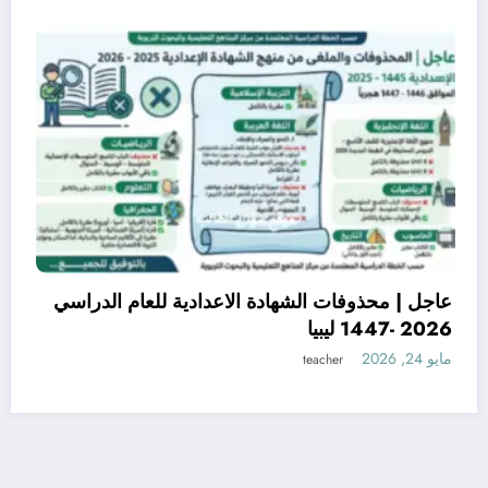
دة بشأن
عاجل | محذوفات الشهادة الاعدادية للعا
2026 -1447 ليبيا
مايو 24, 2026
teacher
فيسبوك
تويتر
Instagram
البريد الإلكتروني