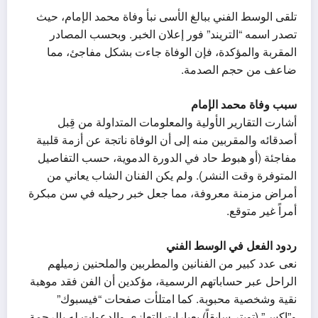
تلقى الوسط الفني ببالغ الأسى نبأ وفاة محمد الإمام، حيث
تصدر اسمه “التريند” فور إعلان الخبر. وبحسب المصادر
المقربة والمؤكدة، فإن الوفاة جاءت بشكل مفاجئ، مما
ضاعف من حجم الصدمة.
سبب وفاة محمد الإمام
أشارت التقارير الأولية والمعلومات المتداولة من قِبل
أصدقائه والمقربين منه إلى أن الوفاة ناتجة عن أزمة قلبية
مفاجئة (أو هبوط حاد في الدورة الدموية، حسب التفاصيل
المتوفرة وقت النشر). ولم يكن الفنان الشاب يعاني من
أمراض مزمنة معروفة، مما جعل خبر رحيله في سن مبكرة
أمراً غير متوقع.
ردود الفعل في الوسط الفني
نعى عدد كبير من الفنانين والمطربين والملحنين زميلهم
الراحل عبر حساباتهم الرسمية، مؤكدين أن الفن فقد موهبة
نقية وشخصية محبوبة. كما امتلأت صفحات “فيسبوك”
و”إكس” (تويتر سابقاً) بعبارات التعازي والدعوات له بالرحمة