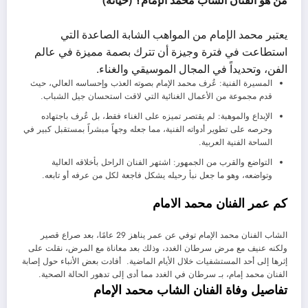
يعتبر محمد الإمام من المواهب الشابة الصاعدة التي
استطاعت في فترة وجيزة أن تترك بصمة مميزة في عالم
الفن، وتحديداً في المجال الموسيقي والغناء.
المسيرة الفنية: عُرف محمد الإمام بصوته العذب وإحساسه العالي، حيث
قدم مجموعة من الأعمال الغنائية التي لاقت استحسان جيل الشباب.
الإبداع والموهبة: لم يقتصر تميزه على الغناء فقط، بل عُرف باجتهاده
وحرصه على تطوير أدواته الفنية، مما جعله وجهاً مبشراً بمستقبل كبير في
الساحة الفنية العربية.
التواضع والقرب من الجمهور: اشتهر الفنان الراحل بأخلاقه العالية
وتواضعه، وهو ما جعل نبأ رحيله يشكل فاجعة لكل من عرفه أو تابعه.
كم عمر الفنان محمد الامام
الشاب الفنان محمد الإمام توفي عن عمر يناهز 29 عامًا، بعد صراع قصير
ولكنه عنيف مع مرض سرطان الغدد، وذلك بعد معاناة مع المرض، نقلت على
إثرها إلى أحد المستشفيات خلال الأيام الماضية. أفادت بعض الأنباء حول إصابة
الفنان محمد إمام، بـ سرطان في الغدد مما أدى إلى تدهور الحالة الصحية.
تفاصيل وفاة الفنان الشاب محمد الإمام