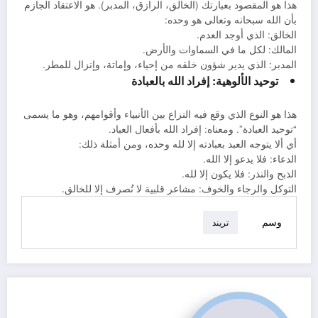
هذا هو المقصود بعبارتك (الخالق، الرازق، المدبر). هو الاعتقاد الجازم
بأن الله سبحانه وتعالى هو وحده:
الخالق: الذي أوجد العدم.
المالك: لكل ما في السماوات والأرض.
المدبر: الذي يدير شؤون خلقه من إحياء، وإماتة، وإنزال للمطر.
توحيد الألوهية: إفراد الله بالعبادة
هذا هو النوع الذي وقع فيه النزاع بين الأنبياء وأقوامهم، وهو ما يسمى
“توحيد العبادة”. ومعناه: إفراد الله بأفعال العباد.
أي ألا يتوجه العبد بعبادته إلا لله وحده، ومن أمثلة ذلك:
الدعاء: فلا يدعو إلا الله.
الذبح والنذر: فلا يكون إلا لله.
التوكل والرجاء والخوف: مشاعر قلبية لا تُصرف إلا للخالق.
وسم
تريند