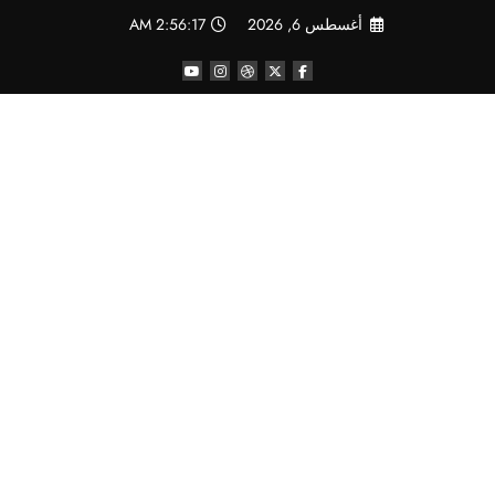
لتجاوز
أغسطس 6, 2026
2:56:17 AM
لى
لمحتوى