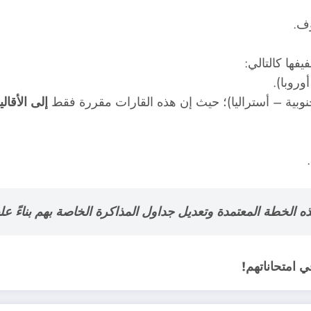
وف.
فها كالتالي:
وروبا).
جنوبية – أستراليا)؛ حيث إن هذه القارات مقررة فقط
إلى الأقالي
ه الخطة المعتمدة وتعديل جداول المذاكرة الخاصة بهم بناءً ع
في امتحاناتهم!